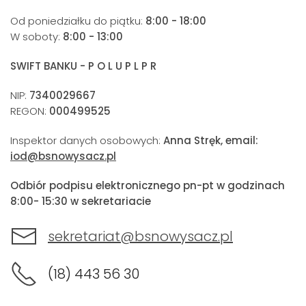
Od poniedziałku do piątku:
8:00 - 18:00
W soboty:
8:00 - 13:00
SWIFT BANKU - P O L U P L P R
NIP:
7340029667
REGON:
000499525
Inspektor danych osobowych:
Anna Stręk, email:
iod@bsnowysacz.pl
Odbiór podpisu elektronicznego pn-pt w godzinach
8:00- 15:30 w sekretariacie
sekretariat@bsnowysacz.pl
(18) 443 56 30