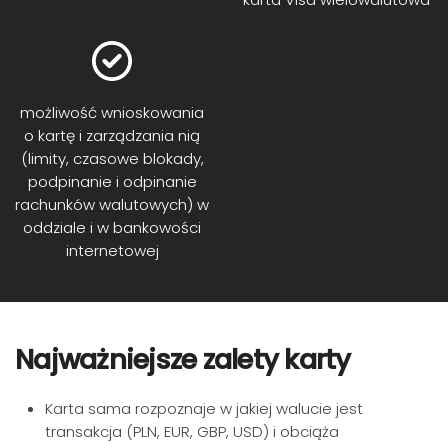
możliwość wnioskowania
o kartę i zarządzania nią
(limity, czasowe blokady,
podpinanie i odpinanie
rachunków walutowych) w
oddziale i w bankowości
internetowej
Najważniejsze zalety karty
Karta sama rozpoznaje w jakiej walucie jest
transakcja (PLN, EUR, GBP, USD) i obciąża