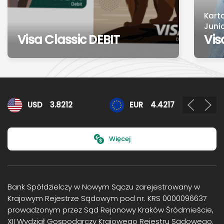
Kart
Juni
Visa Classic DEBIT
Vis
Kursy walut
USD
3.8212
EUR
4.4217
Więcej
Bank Spółdzielczy w Nowym Sączu zarejestrowany w
Krajowym Rejestrze Sądowym pod nr. KRS 0000096637
prowadzonym przez Sąd Rejonowy Kraków Śródmieście,
XII Wydział Gospodarczy Krajowego Rejestru Sądowego.